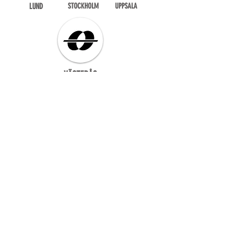
LUND
STOCKHOLM
UPPSALA
VÄSTERÅS
MER INFO
KONTAKTA OSS
Har du frågor om tro? Vill du veta mer om Agape
nationellt eller lokalt? Är du intresserad av att vara
volontär, praktisera, eller jobba med Agape? Skicka
ett meddelande så svarar vi så snart vi kan!