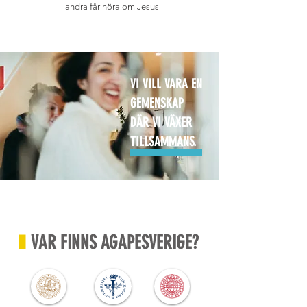
andra får höra om Jesus
VI VILL VARA EN
GEMENSKAP
DÄR VI VÄXER
TILLSAMMANS.
VAR FINNS AGAPESVERIGE?