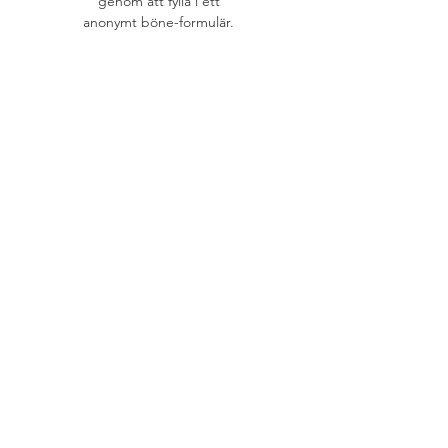
genom att fylla i ett
anonymt böne-formulär.